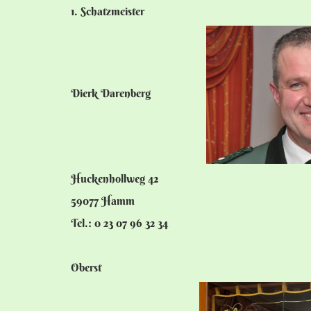
1. Schatzmeister
Dierk Darenberg
Huckenhollweg 42
59077 Hamm
Tel.: 0 23 07 96 32 34
Oberst